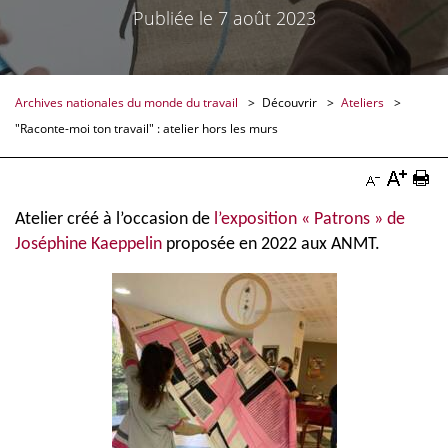
Publiée le 7 août 2023
Archives nationales du monde du travail
Découvrir
Ateliers
"Raconte-moi ton travail" : atelier hors les murs
Augmen
Imp
Diminuer
la
la
Atelier créé à l’occasion de
l’exposition « Patrons » de
la
Joséphine Kaeppelin
proposée en 2022 aux ANMT.
taille
pag
taille
du
Doc
du
texte
texte
Docume
Documenta