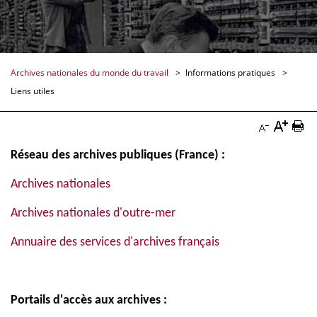
Archives nationales du monde du travail
Informations pratiques
Liens utiles
Augmen
Imp
Diminuer
la
la
Réseau des archives publiques (France) :
la
taille
pag
taille
Archives nationales
du
Doc
du
Archives nationales d'outre-mer
texte
texte
Annuaire des services d'archives français
Docume
Documenta
Portails d'accès aux archives :