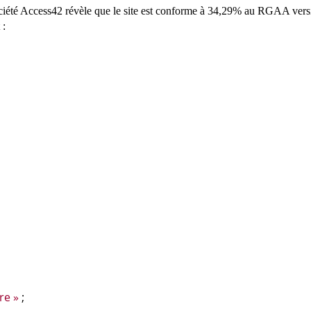
ociété Access42 révèle que le site est conforme à 34,29% au RGAA versio
 :
re »
;