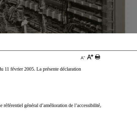
Augmenter
Imprimer
Diminuer
la
la
du 11 février 2005. La présente déclaration
la
taille
page
taille
du
Documentation
du
texte
texte
e référentiel général d’amélioration de l’accessibilité,
Documentation
Documentation