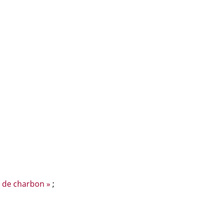
s de charbon »
;