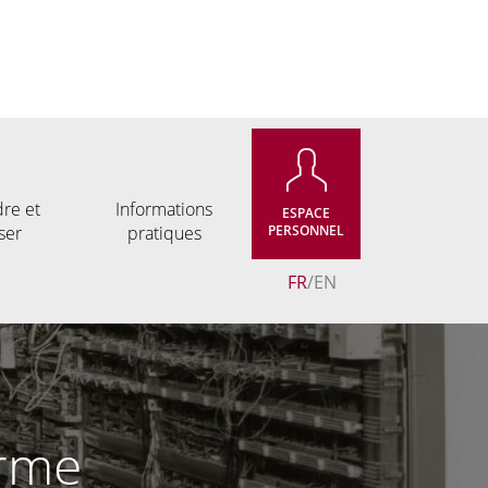
re et
Informations
ESPACE
ser
pratiques
PERSONNEL
FR
EN
orme